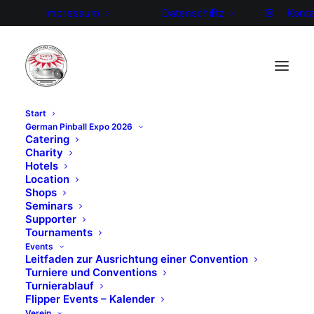
Impressum
Datenschutz
Konta
Start
German Pinball Expo 2026
2017 GPO –
Catering
Charity
Hotels
Videoclips
Location
Shops
Seminars
GPO 2017 Video (Albert
Supporter
Tournaments
Medaillon)
Events
Leitfaden zur Ausrichtung einer Convention
Turniere und Conventions
Turnierablauf
Flipper Events – Kalender
Verein