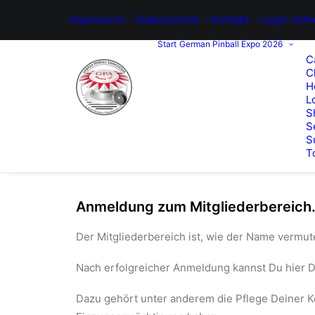
Impressum
Datenschutz
Kontakt
Login-Adm
Start
German Pinball Expo 2026
C
C
H
L
S
S
S
T
Anmeldung zum Mitgliederbereich
Der Mitgliederbereich ist, wie der Name vermute
Nach erfolgreicher Anmeldung kannst Du hier De
Dazu gehört unter anderem die Pflege Deiner Ko