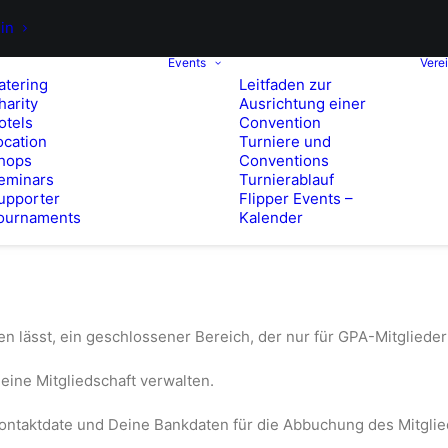
in
Events
Vere
atering
Leitfaden zur
harity
Ausrichtung einer
otels
Convention
ocation
Turniere und
hops
Conventions
eminars
Turnierablauf
upporter
Flipper Events –
ournaments
Kalender
.
n lässt, ein geschlossener Bereich, der nur für GPA-Mitglieder 
ine Mitgliedschaft verwalten.
ntaktdate und Deine Bankdaten für die Abbuchung des Mitglied