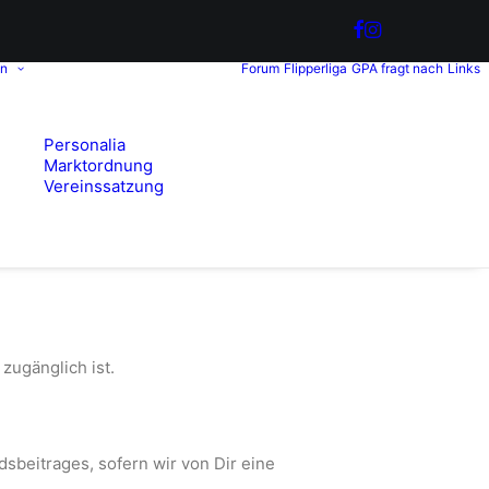
in
Forum
Flipperliga
GPA fragt nach
Links
Personalia
Marktordnung
Vereinssatzung
zugänglich ist.
sbeitrages, sofern wir von Dir eine