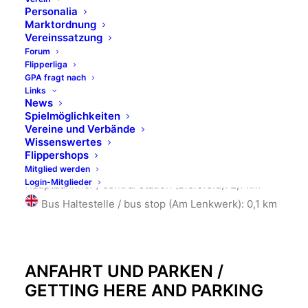
Personalia
Marktordnung
Am Stadtholz 24-26
Vereinssatzung
Forum
33609 Bielefeld
Flipperliga
GPA fragt nach
Google maps:
Lenkwerk Bielefeld
Links
News
Spielmöglichkeiten
Vereine und Verbände
Wissenswertes
ENTFERNUNGEN / DISTANCES
Flippershops
Mitglied werden
Login-Mitglieder
Hauptbahnhof / central station (Bielefeld): 2,1 km
Bus Haltestelle / bus stop (Am Lenkwerk): 0,1 km
ANFAHRT UND PARKEN /
GETTING HERE AND PARKING