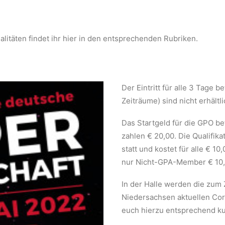
itäten findet ihr hier in den entsprechenden Rubriken.
Der Eintritt für alle 3 Tage be
Zeiträume) sind nicht erhältli
Das Startgeld für die GPO be
zahlen € 20,00. Die Qualifika
statt und kostet für alle € 10
nur Nicht-GPA-Member € 10,
In der Halle werden die zum 
Niedersachsen aktuellen Co
euch hierzu entsprechend ku