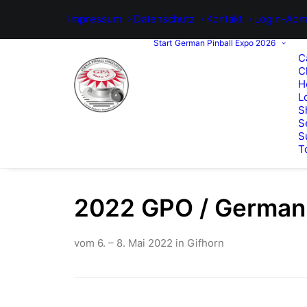
Impressum
Datenschutz
Kontakt
Login-Adm
Start
German Pinball Expo 2026
C
C
H
L
S
S
S
T
2022 GPO / German 
vom 6. – 8. Mai 2022 in Gifhorn