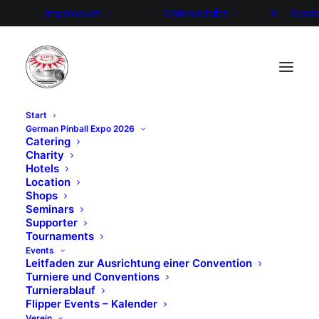
Impressum
Datenschutz
Konta
Start
German Pinball Expo 2026
Die GPA Herbstmeisterschaft
Catering
Charity
2025 im Saarcade – mit
Hotels
Europapremiere,
Location
Shops
Sonderaktionen und Herz!
Seminars
Supporter
-nur noch wenige Tickets-
Tournaments
Events
Leitfaden zur Ausrichtung einer Convention
Die Herbstmeisterschaft vom 7.–9. November in
Turniere und Conventions
Wiebelskirchen wird ein echtes Highlight:
RS-Pinball
Turnierablauf
DE GmbH
präsentiert exklusiv den brandneuen
Flipper Events – Kalender
Verein