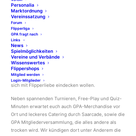
Winchester-Flipper von Barrels of Fun – erstmals in
Personalia
Europa! Dazu gibt’s weitere Geräte zum ausgiebigem
Marktordnung
Vereinssatzung
Spielen, inklusive eines Charity-Flippers, dessen
Forum
Erlös durch den Münzeinwurf dem
Ambulanten
Flipperliga
Hospiz St. Josef Neunkirchen
zugutekommt.
GPA fragt nach
Vergesst nicht, euch mit ordentlich Münzfutter für
Links
News
die Automaten einzudecken!
Spielmöglichkeiten
Vereine und Verbände
Multiball aus der Nähe von Bremen
bringt eine
Wissenswertes
Flippershops
Special-Aktion mit, und
Karin ThePinWitch
lockt mit
Mitglied werden
einem satten Saarcade-Rabatt – perfekt für alle, die
Login-Mitglieder
sich mit Flipperliebe eindecken wollen.
Neben spannenden Turnieren, Free-Play und Quiz-
Minuten erwartet euch auch GPA-Merchandise vor
Ort und leckeres Catering durch Saarcade, sowie die
GPA Mitgliederversammlung, die alles andere als
trocken wird. Wir kündigen dort unter Anderem die