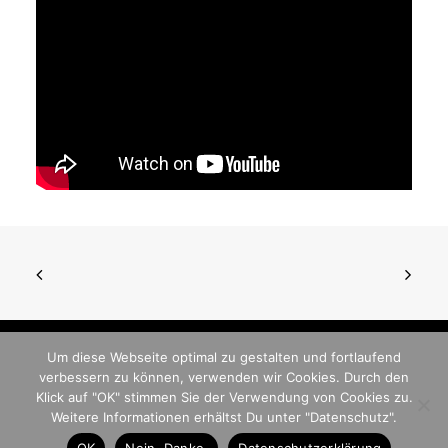
Um diese Webseite optimal zu gestalten und fortlaufend
verbessern zu können, verwenden wir Cookies. Durch den
© 2026 German Pinball Association
Klick auf "OK" stimmen Sie der Verwendung von Cookies zu.
- GPA. All rights reserved
Weitere Informationen erhältst Du unter "Datenschutz".
OK
Nein, Danke.
Datenschutzerklärung