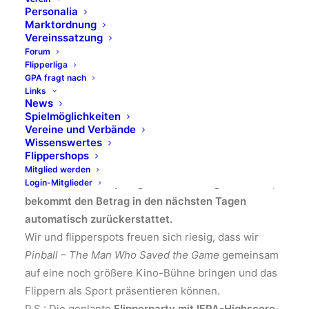
möchten den Film im Rahmen ihres Festivals zeigen!
Personalia
Damit haben wir DIE Gelegenheit,
unser Hobby als
Marktordnung
Vereinssatzung
Sport zu präsentieren
und das Flippern einem noch
Forum
größeren Publikum näherzubringen.
Flipperliga
Das bedeutet:
Die Filmvorführung wird auf das
GPA fragt nach
Links
Sportfilm Festival Ende September verschoben.
News
Haltet Euch schon mal den 26.09. im Kalender frei –
Spielmöglichkeiten
Vereine und Verbände
das genaue Datum folgt in Kürze.
Wissenswertes
Das Beste:
Der Besuch beim Sportfilm Festival ist
Flippershops
für Euch kostenlos!
Natürlich gilt: Wer bereits ein
Mitglied werden
Ticket für den ursprünglichen Termin gekauft hat,
Login-Mitglieder
bekommt den Betrag in den nächsten Tagen
automatisch zurückerstattet.
Wir und flipperspots freuen sich riesig, dass wir
Pinball – The Man Who Saved the Game
gemeinsam
auf eine noch größere Kino-Bühne bringen und das
Flippern als Sport präsentieren können.
P.S.: Die geplante
Flipperparty mit IFPA-Highscore-