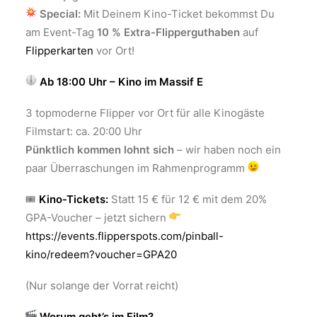
Special:
Mit Deinem Kino-Ticket bekommst Du
am Event-Tag
10 % Extra-Flipperguthaben
auf
Flipperkarten
vor Ort!
Ab 18:00 Uhr – Kino im Massif E
3 topmoderne Flipper vor Ort für alle Kinogäste
Filmstart: ca. 20:00 Uhr
Pünktlich kommen lohnt sich
– wir haben noch ein
paar Überraschungen im Rahmenprogramm
🎟
Kino-Tickets:
Statt 15 € für 12 € mit dem 20%
GPA-Voucher – jetzt sichern
https://events.flipperspots.com/pinball-
kino/redeem?voucher=GPA20
(Nur solange der Vorrat reicht)
Worum geht’s im Film?