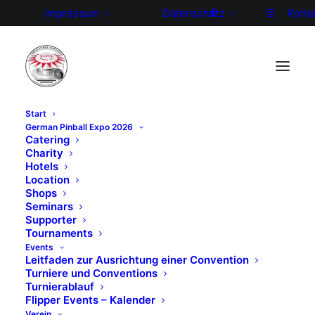
Impressum
Datenschutz
Konta
Start
German Pinball Expo 2026
Catering
Erste öffentliche Kino-Premiere von „Pinball:
Charity
The Man Who Saved the Game“ in Deutschland
Hotels
+ Flipperparty im Massif Central mit optionalem
Location
Shops
IFPA Highscore-Turnier
Seminars
Supporter
Tournaments
Es gibt spannende Neuigkeiten zu unserem Pinball
Events
Kino-Event:
Leitfaden zur Ausrichtung einer Convention
Turniere und Conventions
Die Organisatoren des
Internationalen Sportfilm
Turnierablauf
Flipper Events – Kalender
Festivals Frankfurt
sind auf uns zugekommen und
Verein