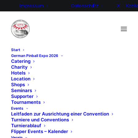
Impressum
Datenschutz
Konta
Start
German Pinball Expo 2026
German Pinball Expo 2026 –
Catering
Charity
Ankündigung der Shops,
Hotels
Hersteller und Händler
Location
Shops
Seminars
10.–12. April 2026 · Bielefeld
Supporter
German Pinball Open • Expo • Community •
Tournaments
Premieren
Events
Leitfaden zur Ausrichtung einer Convention
Anmeldung & Tickets
Turniere und Conventions
Online-Anmeldung auf
flipperverein.de/2026-gpe
Turnierablauf
(Link in Bio)
Flipper Events – Kalender
Verein