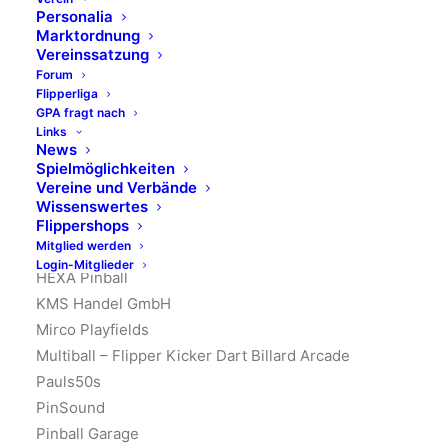
P.S.: A160 Tickets für die offenen deutsche
Personalia
Meisterschaft (German Pinball Open) sind bereits
Marktordnung
Vereinssatzung
bestellt. Wenn ihr auch dabei sein wollt, sichert euch
Forum
jetzt euer Eintritts-Ticket und das Qualifkations-
Flipperliga
Ticket.
GPA fragt nach
Links
Shops, Hersteller & Händler
News
Das Line-up für 2026 steht – vollgepackt mit
Spielmöglichkeiten
Innovationen, Zubehör & seltenen Geräten:
Vereine und Verbände
Wissenswertes
Flippershops
Eifel-Flipper
Mitglied werden
German Gaming Supplies
Login-Mitglieder
HEXA Pinball
KMS Handel GmbH
Mirco Playfields
Multiball – Flipper Kicker Dart Billard Arcade
Pauls50s
PinSound
Pinball Garage