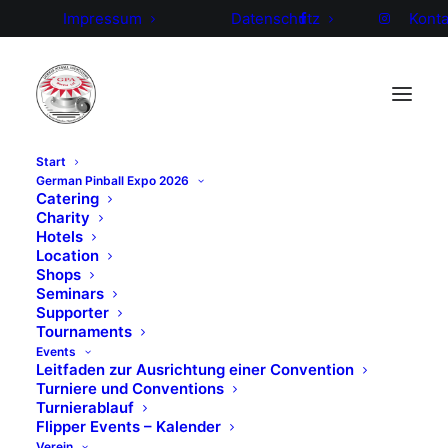
Impressum
Datenschutz
Konta
Start
German Pinball Expo 2026
Catering
Charity
Mitglied
[asverein_member]
Hotels
Location
Shops
Seminars
Supporter
Tournaments
Events
Leitfaden zur Ausrichtung einer Convention
Turniere und Conventions
Turnierablauf
Flipper Events – Kalender
Verein