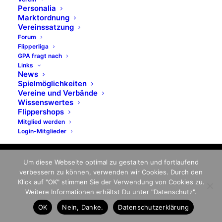
Personalia
Marktordnung
Vereinssatzung
Forum
Flipperliga
GPA fragt nach
Links
News
Spielmöglichkeiten
Vereine und Verbände
Wissenswertes
Flippershops
Mitglied werden
Login-Mitglieder
Um diese Webseite optimal zu gestalten und fortlaufend
verbessern zu können, verwenden wir Cookies. Durch den
© 2026 German Pinball Association
Klick auf "OK" stimmen Sie der Verwendung von Cookies zu.
- GPA. All rights reserved
Weitere Informationen erhältst Du unter "Datenschutz".
OK
Nein, Danke.
Datenschutzerklärung