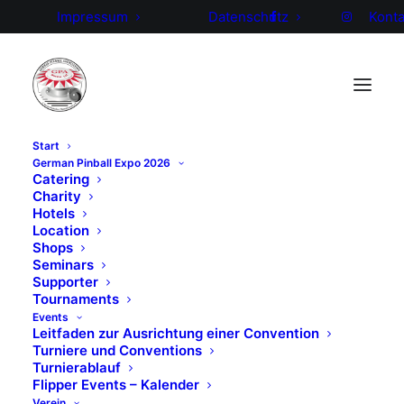
Impressum
Datenschutz
Konta
Start
German Pinball Expo 2026
Bewerbung zum
Catering
Charity
Hotels
Beisitzer im GPA-
Location
Shops
Vorstand
Seminars
Supporter
Tournaments
Mein Name ist Mathias Buttler. Viele kennen mich
Events
unter dem Namen Atze und werden mich als Los-
Leitfaden zur Ausrichtung einer Convention
Turniere und Conventions
und T-Shirt Verkäufer, Einlasskontrolle oder aber
Turnierablauf
auch einfach nur als Ansprechpartner auf
Flipper Events – Kalender
Veranstaltungen kennengelernt haben. Mir macht es
Verein