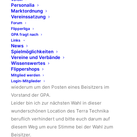
Personalia
Freude, die GPA auf vielfältige Art und Weise, aber
Marktordnung
insbesondere bei der Durchführung der
Vereinssatzung
Forum
Conventions, zu unterstützen. Ich bin fast 15 Jahre
Flipperliga
GPA-Mitglied, habe schon sehr viele
GPA fragt nach
Veranstaltungen der GPA begleitet und in den
Links
News
letzten Jahren die Funktion des Kassierers bei
Spielmöglichkeiten
Veranstaltungen ausgeübt.
Vereine und Verbände
Wissenswertes
In der vergangenen Legislaturperiode war ich
Flippershops
bereits Beisitzer und würde meine Erfahrungen auch
Mitglied werden
weiterhin gerne einbringen. Daher bewerbe ich mich
Login-Mitglieder
wiederum um den Posten eines Beisitzers im
Vorstand der GPA.
Leider bin ich zur nächsten Wahl in dieser
wunderschönen Location des Terra Technika
beruflich verhindert und bitte euch darum auf
diesem Weg um eure Stimme bei der Wahl zum
Beisitzer.