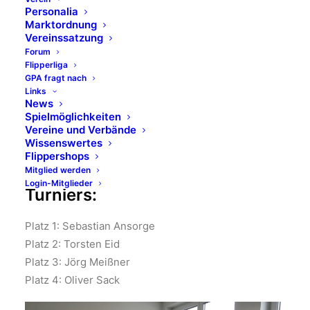
Platz 3: Andreas Harre
Personalia
Marktordnung
Platz 4: Benjamin Gräbeldinger
Vereinssatzung
Forum
Ergebnis GPA Vereinsmeisterschaft 2017
Flipperliga
Hauptturnier (vor Finalrunde)
GPA fragt nach
Links
News
Ergebnis GPA Vereinsmeisterschaft 2017 Vorrunde
Spielmöglichkeiten
Vereine und Verbände
Wissenswertes
Flippershops
Mitglied werden
Ergebnisse des Classic
Login-Mitglieder
Turniers:
Platz 1: Sebastian Ansorge
Platz 2: Torsten Eid
Platz 3: Jörg Meißner
Platz 4: Oliver Sack