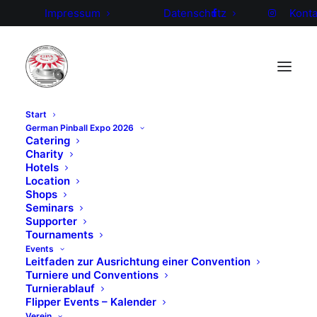
Impressum
Datenschutz
Konta
Start
German Pinball Expo 2026
2017 Herbstcon in
Catering
Charity
Hotels
Bünde
Location
Shops
Seminars
Wir gratulieren den Gewinnern
Supporter
Tournaments
der GPA Vereinsmeisterschaft
Events
2017:
Leitfaden zur Ausrichtung einer Convention
Turniere und Conventions
Turnierablauf
Platz 1: Ernö Rotter
Flipper Events – Kalender
Platz 2: Johannes Ostermeier
Verein