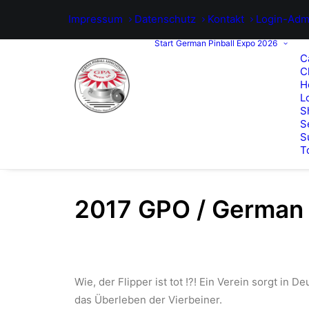
Impressum
Datenschutz
Kontakt
Login-Adm
Start
German Pinball Expo 2026
C
C
H
L
S
S
S
T
2017 GPO / German 
Wie, der Flipper ist tot !?! Ein Verein sorgt in D
das Überleben der Vierbeiner.