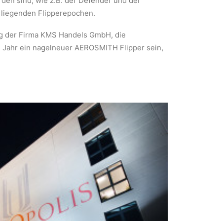
den sind, wie z.B. der Defender und der
 liegenden Flipperepochen.
ng der Firma KMS Handels GmbH, die
es Jahr ein nagelneuer AEROSMITH Flipper sein,