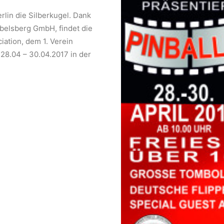
rlin die Silberkugel. Dank
belsberg GmbH, findet die
ation, dem 1. Verein
 28.04 – 30.04.2017 in der