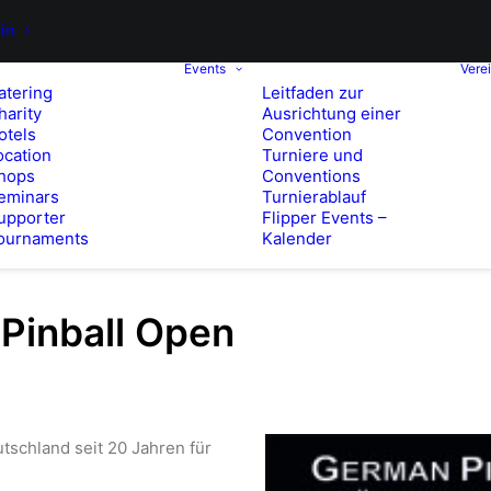
in
Events
Vere
atering
Leitfaden zur
harity
Ausrichtung einer
otels
Convention
ocation
Turniere und
hops
Conventions
eminars
Turnierablauf
upporter
Flipper Events –
ournaments
Kalender
Pinball Open
eutschland seit 20 Jahren für