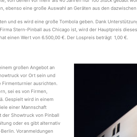
te, von denen vor mehr als 40 Jahren nur 100 Stück gebaut wor
in, ebenso eine große Auswahl an Geräten aus den dazwischen
ten und es wird eine große Tombola geben. Dank Unterstützu
 Firma Stern-Pinball aus Chicago ist, wird der Hauptpreis dies
 hat einen Wert von 6.500,00 €. Der Lospreis beträgt 1,00 €.
 einem großen Angebot an
owtruck vor Ort sein und
 Firmenturnier ausrichten.
n, sei es von Firmen,
ä. Gespielt wird in einem
piele einer Mannschaft
der Showtruck von Pinball
tung oder es gibt alternativ
le-Berlin. Voranmeldungen