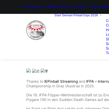
Impressum
Datenschutz
Kontakt
Login-Adm
Start
German Pinball Expo 2026
C
C
H
L
S
S
S
T
Thanks to
IEPinball Streaming
and
IFPA – Intern
Championship in Graz (Austria) in 2025.
Die 19. IFPA Flipper-Weltmeisterschaft ist zu 
Flygare (16) in den Sudden Death Games auf dem
Im Spiel um Platz drei setzte sich Johannes Ost