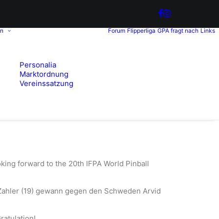
in
Forum
Flipperliga
GPA fragt nach
Links
Personalia
Marktordnung
Vereinssatzung
ooking forward to the 20th IFPA World Pinball
n Zahler (19) gewann gegen den Schweden Arvid
ratulation!