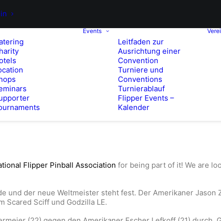
in
Events
Vere
atering
Leitfaden zur
harity
Ausrichtung einer
otels
Convention
ocation
Turniere und
hops
Conventions
eminars
Turnierablauf
upporter
Flipper Events –
ournaments
Kalender
ational Flipper Pinball Association
for being part of it! We are l
Ende und der neue Weltmeister steht fest. Der Amerikaner Jaso
 Scared Sciff und Godzilla LE.
ermeier (22) gegen den Amerikaner Escher Lefkoff (21) durch. G