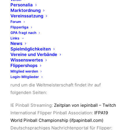
Personalia
Marktordnung
Vereinssatzung
In der Kleinstadt Murietta im Riverside County findet
Forum
Flipperliga
die Meisterschaft in der neuen Location von Jim
GPA fragt nach
Belsito statt.
Links
News
Spielmöglichkeiten
Und wir können live dabei sein: IE Pinball streamt die
Vereine und Verbände
Veranstaltung und ihr findet den Streaming-Plan
Wissenswertes
direkt auf Twitch.
Flippershops
Mitglied werden
Login-Mitglieder
Die Infos zum Stream und weitere Informationen
rund um die Weltmeisterschaft findet ihr auf
folgenden Seiten:
IE Pinball Streaming:
Zeitplan von iepinball – Twitch
International Flipper Pinball Association:
IFPA19
World Pinball Championship (ifpapinball.com)
Deutschsprachiges Nachrichtenportal für Flipper: