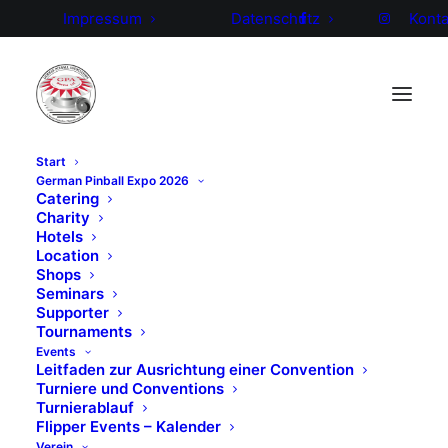
Impressum
Datenschutz
Konta
Start
German Pinball Expo 2026
Catering
Charity
Hotels
Location
Shops
Die diesjährige Flipper-Weltmeisterschaft findet in
Seminars
Supporter
Kalifornien (USA) vom 7.-9. Juni statt – mit dreifacher
Tournaments
deutscher Beteiligung.
Events
Leitfaden zur Ausrichtung einer Convention
Die GPA drückt dem amtierenden Weltmeister
Turniere und Conventions
Turnierablauf
Johannes Ostermeier, Paul Englert und Nico Wicke
Flipper Events – Kalender
die Daumen. Holt den Pokal nach Hause!!
Verein